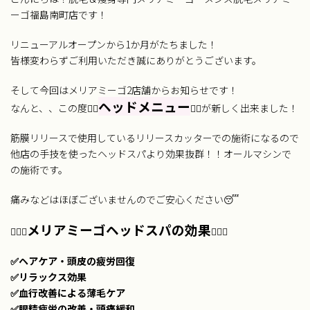
ーゴ福島南町店です！
リニューアルオープンから1か月がたちました！
皆様変わらずご利用いただき誠にありがとうございます。
そして今回はメリアミーゴ2店舗からお知らせです！
ヘッドメニュー
なんと、、この度💆‍♂️
💆‍♂️が新しく出来ました！
筋膜リリースで使用しているリリースカッターでの施術になるので
他店の手技を使ったヘッドスパより効果抜群！！オールマシンで
の施術です。
痛みなどはほぼございませんのでご安心ください😴
メリアミーゴヘッドスパの効果
💁🏼‍♀️
💁🏼‍♀️
✅ヘアケア・頭皮の疲労回復
✅リラックス効果
✅血行改善による薄毛ケア
✅眼精疲労の改善・頭痛緩和