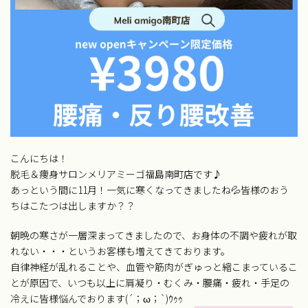
こんにちは！
脱毛＆痩身サロンメリアミーゴ福島南町店です♪
あっという間に11月！一気に寒くなってきましたね💦皆様のおう
ちはこたつは出しますか？？
朝晩の寒さが一層深まってきましたので、お身体の不調や疲れが取
れない・・・というお客様も増えてきております。
自律神経が乱れることや、血管や筋肉がぎゅっと縮こまっているこ
とが原因で、いつも以上に肩凝り・むくみ・腰痛・疲れ・手足の
冷えに皆様悩んでおります(´；ω；`)ｳｩｩ