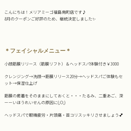
こんにちは！メリアミーゴ福島南町店です♪
8月のクーポンご好評のため、継続決定しました✨
＊フェイシャルメニュー＊
小顔筋膜リリース（筋膜リフト）＆ヘッドスパ体験付き￥3000
クレンジング→洗顔→筋膜リリース20分→ヘッドスパご体験もセ
ット→保湿仕上げ
筋膜の癒着をそのままにしておくと・・・たるみ、二重あご、深
ーーいほうれいせんの原因に(;O;)
ヘッドスパで眼精疲労・片頭痛・首コリスッキリさせましょう💕