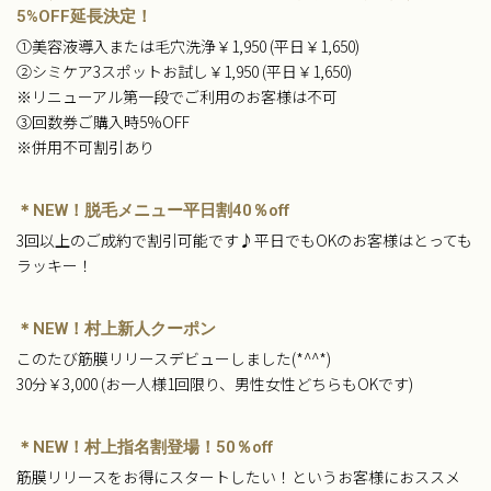
5%OFF延長決定！
①美容液導入または毛穴洗浄￥1,950 (平日￥1,650)
②シミケア3スポットお試し￥1,950 (平日￥1,650)
※リニューアル第一段でご利用のお客様は不可
③回数券ご購入時5%OFF
※併用不可割引あり
＊NEW！脱毛メニュー平日割40％off
3回以上のご成約で割引可能です♪平日でもOKのお客様はとっても
ラッキー！
＊NEW！村上新人クーポン
このたび筋膜リリースデビューしました(*^^*)
30分￥3,000 (お一人様1回限り、男性女性どちらもOKです)
＊NEW！村上指名割登場！50％off
筋膜リリースをお得にスタートしたい！というお客様におススメ