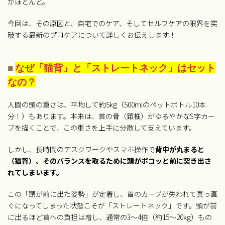
がほとんど。
今回は、その原因と、自宅でのケア、そしてセルフケアの限界を突
破する最新のプロケアについて詳しくお伝えします！
■
なぜ「猫背」と「ストレートネック」はセット
なの？
人間の頭の重さは、平均して約5kg（500mlのペットボトル10本
分！）もあります。本来は、首の骨（頚椎）がゆるやかなS字カー
ブを描くことで、この重さを上手に分散して支えています。
しかし、長時間のデスクワークやスマホ操作で
背中が丸まると
（猫背）、そのバランスを取るために頭がポコッと前に突き出さ
れてしまいます。
この「頭が前に出た姿勢」が定着し、首のカーブが失われて真っ直
ぐになってしまった状態こそが「ストレートネック」です。頭が前
に出るほど首への負担は増し、通常の3〜4倍（約15〜20kg）もの