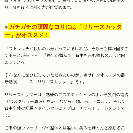
寄せます（5秒キープ×5回）。弱っていた背中の筋肉に刺激が入
り、頭を後ろに引く力が目覚めます。
■
ガチガチの頑固なコリには「リリースカッタ
ー」がオススメ！
「ストレッチが良いのは分かっているけれど、そもそも体が固すぎ
てポーズが辛い…」 「長年の蓄積で、背中も首も鉄板のように固
まっている…」
そんな方にぜひ試していただきたいのが、当サロンオススメの最
新筋膜リリース「リリースカッター」です。
リリースカッターは、熟練のエステティシャンの手から独自の電流
（4Dスクリュー周波）を流しながら、頭、首、デコルテ、そして
背中全体の筋膜へダイレクトにアプローチするトリートメントで
す。
従来の強いマッサージや整体とは違い、痛みをほとんど感じるこ