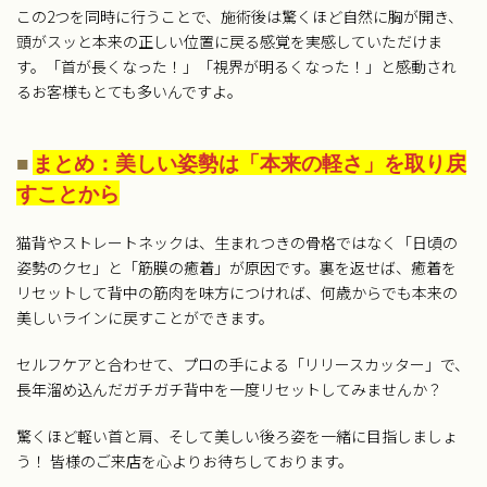
この2つを同時に行うことで、施術後は驚くほど自然に胸が開き、
頭がスッと本来の正しい位置に戻る感覚を実感していただけま
す。「首が長くなった！」「視界が明るくなった！」と感動され
るお客様もとても多いんですよ。
■
まとめ：美しい姿勢は「本来の軽さ」を取り戻
すことから
猫背やストレートネックは、生まれつきの骨格ではなく「日頃の
姿勢のクセ」と「筋膜の癒着」が原因です。裏を返せば、癒着を
リセットして背中の筋肉を味方につければ、何歳からでも本来の
美しいラインに戻すことができます。
セルフケアと合わせて、プロの手による「リリースカッター」で、
長年溜め込んだガチガチ背中を一度リセットしてみませんか？
驚くほど軽い首と肩、そして美しい後ろ姿を一緒に目指しましょ
う！ 皆様のご来店を心よりお待ちしております。