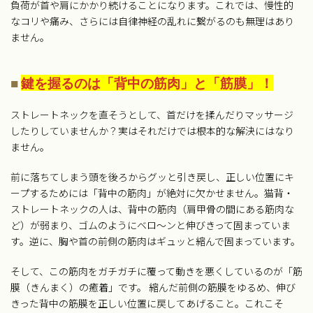
負荷が首や肩にかかり続けることになります。これでは、慢性的
なコリや痛み、さらには自律神経の乱れに繋がるのも無理はあり
ません。
■
鍵を握るのは「背中の筋肉」と「筋膜」！
ストレートネックを直そうとして、首だけを揉んだりマッサージ
したりしていませんか？実はそれだけでは根本的な解決にはなり
ません。
前に落ちてしまう頭を後ろからグッと引き戻し、正しい位置にキ
ープするためには「背中の筋肉」が絶対に欠かせません。猫背・
ストレートネックの人は、背中の筋肉（肩甲骨の間にある筋肉な
ど）が弱まり、ゴムのようにベロ〜ンと伸びきって固まっていま
す。逆に、胸や首の前側の筋肉はギュッと縮んで固まっています。
そして、この筋肉をガチガチに覆って動きを悪くしているのが「筋
膜（きんまく）の癒着」です。 縮んだ前側の筋膜をゆるめ、伸び
きった背中の筋膜を正しい位置に戻してあげること。これこそ