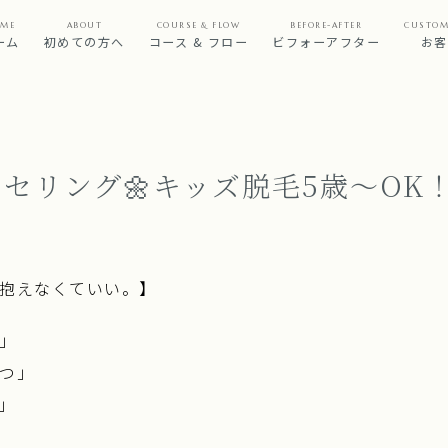
ME
ABOUT
COURSE & FLOW
BEFORE-AFTER
CUSTOM
ーム
初めての方へ
コース & フロー
ビフォーアフター
お客
セリング🌼キッズ脱毛5歳～OK
抱えなくていい。】
」
つ」
」